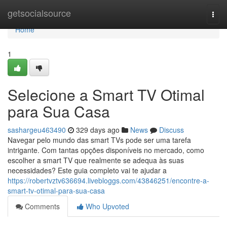
Home
getsocialsource
Togg
navi
Home
1
Selecione a Smart TV Otimal
para Sua Casa
sashargeu463490
329 days ago
News
Discuss
Navegar pelo mundo das smart TVs pode ser uma tarefa
intrigante. Com tantas opções disponíveis no mercado, como
escolher a smart TV que realmente se adequa às suas
necessidades? Este guia completo vai te ajudar a
https://robertvztv636694.livebloggs.com/43846251/encontre-a-
smart-tv-otimal-para-sua-casa
Comments
Who Upvoted