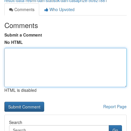
result-data-resmi-dan-statistik-dari-casaprize-50921881
Comments
Who Upvoted
Comments
Submit a Comment
No HTML
HTML is disabled
Report Page
Search
Go