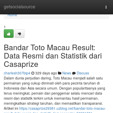
Home
getsocialsource
Togg
navi
Home
1
Bandar Toto Macau Result:
Data Resmi dan Statistik dari
Casaprize
charlesh307bip4
329 days ago
News
Discuss
Dalam dunia perjudian daring, Toto Macau menjadi salah satu
permainan yang cukup diminati oleh para pecinta taruhan di
Indonesia dan Asia secara umum. Dengan popularitasnya yang
terus meningkat, pemain dan penggemar selalu mencari data
resmi dan statistik terkini untuk memantau hasil permainan,
meningkatkan strategi taruhan, dan memastikan transparansi.
Artikel ini
https://casaprize29381.uzblog.net/bandar-toto-macau-