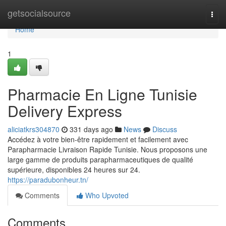
Home
getsocialsource
Togg
navi
Home
1
Pharmacie En Ligne Tunisie
Delivery Express
aliciatkrs304870
331 days ago
News
Discuss
Accédez à votre bien-être rapidement et facilement avec
Parapharmacie Livraison Rapide Tunisie. Nous proposons une
large gamme de produits parapharmaceutiques de qualité
supérieure, disponibles 24 heures sur 24.
https://paradubonheur.tn/
Comments
Who Upvoted
Comments