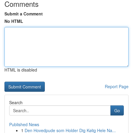
Comments
Submit a Comment
No HTML
HTML is disabled
Report Page
Search
Go
Published News
1
Den Hovedpude som Holder Dig Kølig Hele Na...