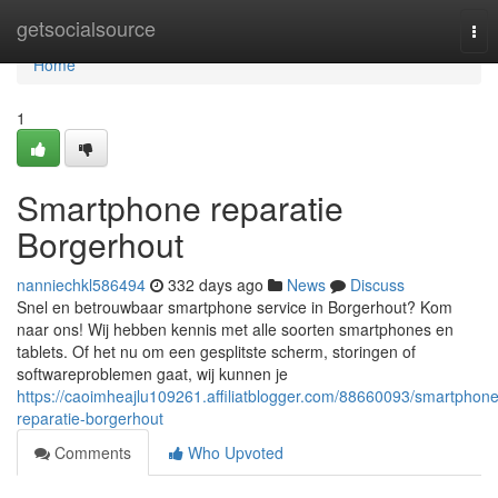
Home
getsocialsource
Tog
nav
Home
1
Smartphone reparatie
Borgerhout
nanniechkl586494
332 days ago
News
Discuss
Snel en betrouwbaar smartphone service in Borgerhout? Kom
naar ons! Wij hebben kennis met alle soorten smartphones en
tablets. Of het nu om een gesplitste scherm, storingen of
softwareproblemen gaat, wij kunnen je
https://caoimheajlu109261.affiliatblogger.com/88660093/smartphone
reparatie-borgerhout
Comments
Who Upvoted