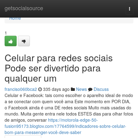
Home
getsocialsource
Togg
navi
Home
1
Celular para redes sociais
Pode ser divertido para
qualquer um
franciso060bca2
335 days ago
News
Discuss
Celular e Facebook: tais como escolher o aparelho ideal de modo
a se conectar com quem você ama Este momento em POR DIA,
o Facebook ainda é uma DE redes sociais Muito mais usadas do
mundo. Muita gente entra nele todos ESTES dias para olhar fotos
de amigos, conversar
https://motorola-edge-50-
fusion95173.blogtov.com/17764599/indicadores-sobre-celular-
bom-para-messenger-você-deve-saber