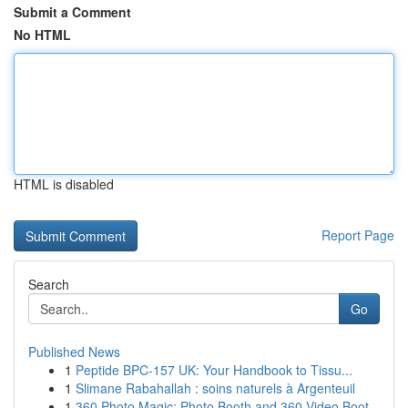
Submit a Comment
No HTML
HTML is disabled
Report Page
Search
Go
Published News
1
Peptide BPC-157 UK: Your Handbook to Tissu...
1
Slimane Rabahallah : soins naturels à Argenteuil
1
360 Photo Magic: Photo Booth and 360 Video Boot...