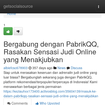
Home
getsocialsource
Togg
navi
Home
1
Bergabung dengan PabrikQQ,
Rasakan Sensasi Judi Online
yang Menakjubkan
albiefcsc678903
357 days ago
News
Discuss
Siap untuk merasakan keseruan dan adrenalin judi online yang
luar biasa? Bergabunglah sekarang juga dengan PabrikQQ,
platform rekomendasi/terpopuler/terpercaya di Indonesia! Kami
menawarkan berbagai jenis permainan
https://keziauhxx173400.activosblog.com/35604139/masuk-ke-
dalam-pabrikqq-rasakan-sensasi-judi-online-yang-menakjubkan
Comments
Who Upvoted