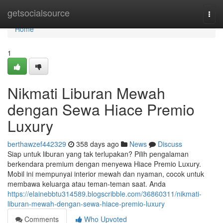
Home
getsocialsource
Togg
navi
Home
1
Nikmati Liburan Mewah
dengan Sewa Hiace Premio
Luxury
berthawzef442329
358 days ago
News
Discuss
Siap untuk liburan yang tak terlupakan? Pilih pengalaman
berkendara premium dengan menyewa Hiace Premio Luxury.
Mobil ini mempunyai interior mewah dan nyaman, cocok untuk
membawa keluarga atau teman-teman saat. Anda
https://elainebbtu314589.blogscribble.com/36860311/nikmati-
liburan-mewah-dengan-sewa-hiace-premio-luxury
Comments
Who Upvoted