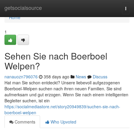
Home
getsocialsource
Togg
navi
Home
1
Sehen Sie nach Boerboel
Welpen?
nanauozn796076
358 days ago
News
Discuss
Hat man Sie schon entdeckt? Unsere liebevoll aufgezogenen
Boerboel-Welpen suchen nach ihren neuen Familien. Sie sind
aufmerksam und gut erzogen. Wenn Sie nach einem intelligenten
Begleiter suchen, ist ein
https://socialmediastore.net/story20949839/suchen-sie-nach-
boerboel-welpen
Comments
Who Upvoted