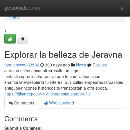
Home
getsocialsource
Togg
navi
Home
1
Explorar la belleza de Jeravna
fanniebywq363592
360 days ago
News
Discuss
Jeravna es/se encuentra/resulta un lugar
fantástico/precioso/atractivo que te cautiva/consigue
enamorarte/despierta tu interés. Sus calles empedradas/pasajes
antiguos/rincones históricos te transportan a otra época,
https://dillandepc369469.bloggosite.com/profile
Comments
Who Upvoted
Comments
Submit a Comment