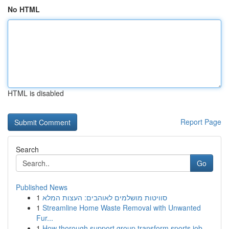
No HTML
HTML is disabled
Report Page
Search
Go
Published News
1
סוויטות מושלמים לאוהבים: העצות המלא
1
Streamline Home Waste Removal with Unwanted
Fur...
1
How thorough support group transform sports job...