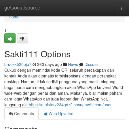
Home
getsocialsource
Togg
navi
Home
1
Sakti111 Options
brucek520ojb7
360 days ago
News
Discuss
Cukup dengan memindai kode QR, seluruh percakapan dan
kontak Anda akan otomatis tersinkronisasi dengan perangkat
desktop. Namun, tidak sedikit pengguna yang masih bingung
bagaimana cara menghubungkan akun WhatsApp ke versi World-
wide-web dengan benar dan aman. Makanya, biar makin paham
cara login WhatsApp dan juga logout dari WhatsApp Net,
langsung aja
https://meisterz234gdz2.sasugawiki.com/user
Comments
Who Upvoted
Comments