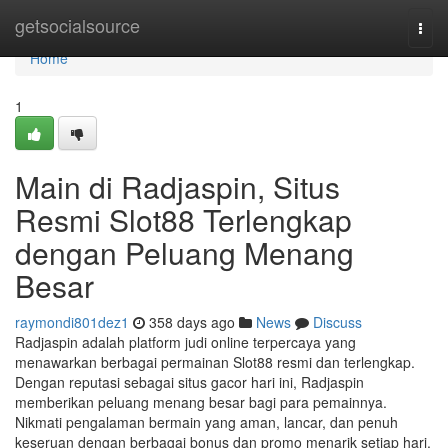
Home
getsocialsource
Togg
navi
Home
1
Main di Radjaspin, Situs
Resmi Slot88 Terlengkap
dengan Peluang Menang
Besar
raymondi801dez1
358 days ago
News
Discuss
Radjaspin adalah platform judi online terpercaya yang
menawarkan berbagai permainan Slot88 resmi dan terlengkap.
Dengan reputasi sebagai situs gacor hari ini, Radjaspin
memberikan peluang menang besar bagi para pemainnya.
Nikmati pengalaman bermain yang aman, lancar, dan penuh
keseruan dengan berbagai bonus dan promo menarik setiap hari.