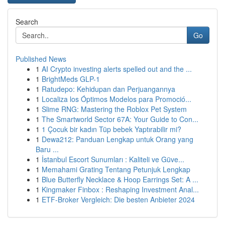
Search
Go
Published News
1
AI Crypto investing alerts spelled out and the ...
1
BrightMeds GLP-1
1
Ratudepo: Kehidupan dan Perjuangannya
1
Localiza los Óptimos Modelos para Promoció...
1
Slime RNG: Mastering the Roblox Pet System
1
The Smartworld Sector 67A: Your Guide to Con...
1
1 Çocuk bir kadın Tüp bebek Yaptırabilir mi?
1
Dewa212: Panduan Lengkap untuk Orang yang
Baru ...
1
İstanbul Escort Sunumları : Kaliteli ve Güve...
1
Memahami Grating Tentang Petunjuk Lengkap
1
Blue Butterfly Necklace & Hoop Earrings Set: A ...
1
Kingmaker Finbox : Reshaping Investment Anal...
1
ETF-Broker Vergleich: Die besten Anbieter 2024