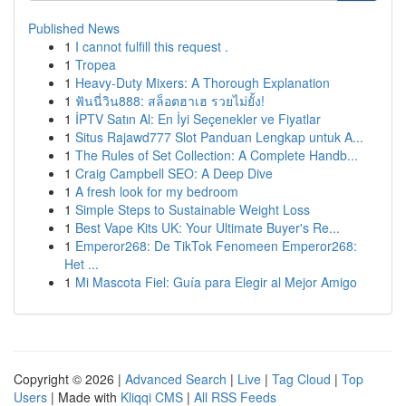
Published News
1
I cannot fulfill this request .
1
Tropea
1
Heavy-Duty Mixers: A Thorough Explanation
1
ฟันนี่วิน888: สล็อตฮาเฮ รวยไม่ยั้ง!
1
İPTV Satın Al: En İyi Seçenekler ve Fiyatlar
1
Situs Rajawd777 Slot Panduan Lengkap untuk A...
1
The Rules of Set Collection: A Complete Handb...
1
Craig Campbell SEO: A Deep Dive
1
A fresh look for my bedroom
1
Simple Steps to Sustainable Weight Loss
1
Best Vape Kits UK: Your Ultimate Buyer's Re...
1
Emperor268: De TikTok Fenomeen Emperor268:
Het ...
1
Mi Mascota Fiel: Guía para Elegir al Mejor Amigo
Copyright © 2026 |
Advanced Search
|
Live
|
Tag Cloud
|
Top
Users
| Made with
Kliqqi CMS
|
All RSS Feeds