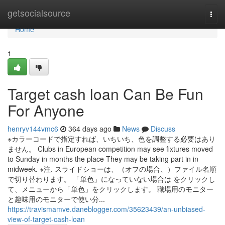
Home
getsocialsource
Togg
navi
Home
1
Target cash loan Can Be Fun
For Anyone
henryv144vmc6
364 days ago
News
Discuss
※カラーコードで指定すれば、いちいち、色を調整する必要はあり
ません。 Clubs in European competition may see fixtures moved
to Sunday in months the place They may be taking part in in
midweek. ※注. スライドショーは、（オフの場合、）ファイル名順
で切り替わります。 「単色」になっていない場合は をクリックし
て、メニューから「単色」をクリックします。 職場用のモニター
と趣味用のモニターで使い分...
https://travismamve.daneblogger.com/35623439/an-unbiased-
view-of-target-cash-loan