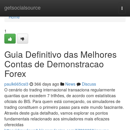
Home
getsocialsource
Togg
navi
Home
1
Guia Definitivo das Melhores
Contas de Demonstracao
Forex
paulk665csi3
366 days ago
News
Discuss
O cenário do trading internacional transaciona regularmente
quantias que excedem 7 trilhões, de acordo com estatísticas
oficiais do BIS. Para quem está começando, os simuladores de
trading constituem o primeiro passo para este mundo fascinante.
Através deste guia detalhado, vamos explorar os pontos
fundamentais relacionado aos simuladores mais eficazes
oferecidas