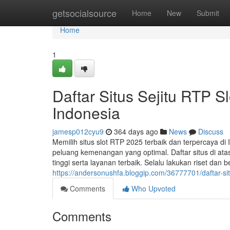
Home
getsocialsource
Home
New
Submit
Home
1
Daftar Situs Sejitu RTP S
Indonesia
jamesp012cyu9
364 days ago
News
Discuss
Memilih situs slot RTP 2025 terbaik dan terpercaya 
peluang kemenangan yang optimal. Daftar situs di at
tinggi serta layanan terbaik. Selalu lakukan riset dan
https://andersonushfa.bloggip.com/36777701/daftar-situ
Comments
Who Upvoted
Comments