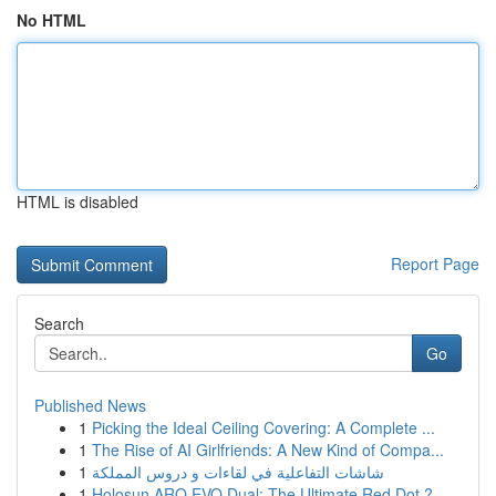
No HTML
HTML is disabled
Report Page
Search
Go
Published News
1
Picking the Ideal Ceiling Covering: A Complete ...
1
The Rise of AI Girlfriends: A New Kind of Compa...
1
شاشات التفاعلية في لقاءات و دروس المملكة
1
Holosun ARO EVO Dual: The Ultimate Red Dot ?