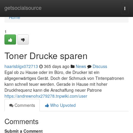
Home
getsocialsource
Togg
navi
Home
1
Toner Drucke sparen
haarisblgx072713
365 days ago
News
Discuss
Egal ob zu Hause oder im Büro, die Drucker ist ein
allgegenwärtiges Gerät. Doch der Schmuck von Tintenpatronen
kann schnell teuer werden. Gerade in Hause mit hoher
Druckfrequenz kann die Anschaffung neuer Patrone
https://andrewnohx279278.tnpwiki.com/user
Comments
Who Upvoted
Comments
Submit a Comment