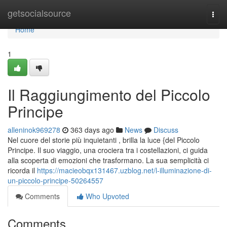
Home
getsocialsource
Togg
navi
Home
1
Il Raggiungimento del Piccolo
Principe
alleninok969278
363 days ago
News
Discuss
Nel cuore del storie più inquietanti , brilla la luce {del Piccolo
Principe. Il suo viaggio, una crociera tra i costellazioni, ci guida
alla scoperta di emozioni che trasformano. La sua semplicità ci
ricorda il
https://macieobqx131467.uzblog.net/l-illuminazione-di-
un-piccolo-principe-50264557
Comments
Who Upvoted
Comments