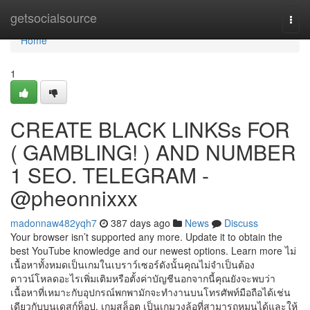
Home
getsocialsource
Togg
navi
Home
1
CREATE BLACK LINKSs FOR
( GAMBLING! ) AND NUMBER
1 SEO. TELEGRAM -
@pheonnixxx
madonnaw482yqh7
387 days ago
News
Discuss
Your browser isn’t supported any more. Update it to obtain the
best YouTube knowledge and our newest options. Learn more ไม่
เนื้อหาทั้งหมดเป็นเกมในเบราว์เซอร์ดังนั้นคุณไม่จำเป็นต้อง
ดาวน์โหลดอะไรเพิ่มเติมหรือตั้งค่าบัญชีนอกจากนี้คุณยังจะพบว่า
เนื้อหาที่เหมาะกับอุปกรณ์พกพามักจะทำงานบนโทรศัพท์มือถือได้เช่น
เดียวกับบนเดสก์ท็อป. เกมสล็อต เป็นเกมวงล้อที่สามารถหมุนได้และให้