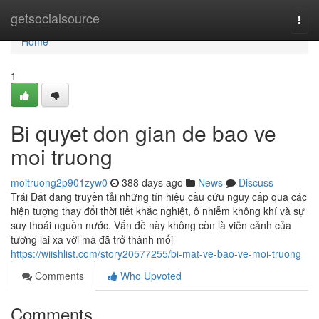
Home
getsocialsource
Togg
navi
Home
1
Bi quyet don gian de bao ve
moi truong
moitruong2p901zyw0
388 days ago
News
Discuss
Trái Đất đang truyền tải những tín hiệu cầu cứu nguy cấp qua các
hiện tượng thay đổi thời tiết khắc nghiệt, ô nhiễm không khí và sự
suy thoái nguồn nước. Vấn đề này không còn là viễn cảnh của
tương lai xa vời mà đã trở thành mối
https://wiishlist.com/story20577255/bi-mat-ve-bao-ve-moi-truong
Comments
Who Upvoted
Comments