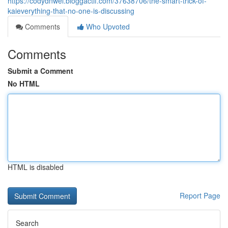
https://codydnwel.bloggactif.com/37638706/the-smart-trick-of-
kaieverything-that-no-one-is-discussing
Comments
Who Upvoted
Comments
Submit a Comment
No HTML
HTML is disabled
Report Page
Search