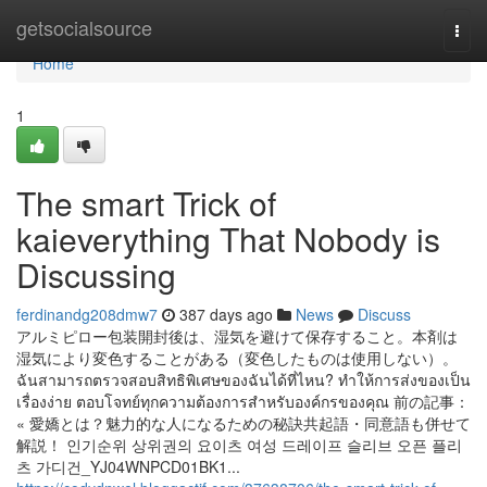
Home
getsocialsource
Togg
navi
Home
1
The smart Trick of
kaieverything That Nobody is
Discussing
ferdinandg208dmw7
387 days ago
News
Discuss
アルミピロー包装開封後は、湿気を避けて保存すること。本剤は
湿気により変色することがある（変色したものは使用しない）。
ฉันสามารถตรวจสอบสิทธิพิเศษของฉันได้ที่ไหน? ทำให้การส่งของเป็น
เรื่องง่าย ตอบโจทย์ทุกความต้องการสำหรับองค์กรของคุณ 前の記事：
« 愛嬌とは？魅力的な人になるための秘訣共起語・同意語も併せて
解説！ 인기순위 상위권의 요이츠 여성 드레이프 슬리브 오픈 플리
츠 가디건_YJ04WNPCD01BK1...