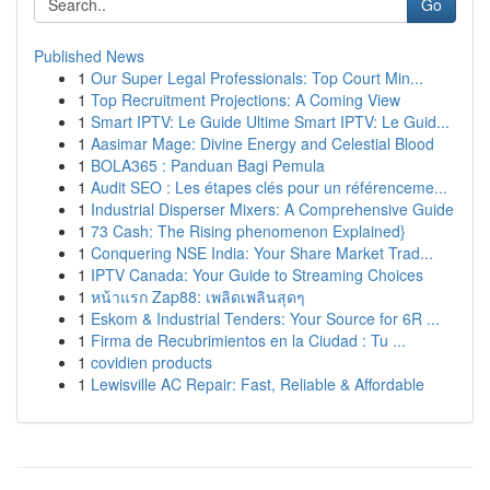
Go
Published News
1
Our Super Legal Professionals: Top Court Min...
1
Top Recruitment Projections: A Coming View
1
Smart IPTV: Le Guide Ultime Smart IPTV: Le Guid...
1
Aasimar Mage: Divine Energy and Celestial Blood
1
BOLA365 : Panduan Bagi Pemula
1
Audit SEO : Les étapes clés pour un référenceme...
1
Industrial Disperser Mixers: A Comprehensive Guide
1
73 Cash: The Rising phenomenon Explained}
1
Conquering NSE India: Your Share Market Trad...
1
IPTV Canada: Your Guide to Streaming Choices
1
หน้าแรก Zap88: เพลิดเพลินสุดๆ
1
Eskom & Industrial Tenders: Your Source for 6R ...
1
Firma de Recubrimientos en la Ciudad : Tu ...
1
covidien products
1
Lewisville AC Repair: Fast, Reliable & Affordable