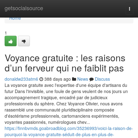
Home
getsocialsource
Togg
navi
Home
1
Voyance gratuite : les raisons
d’un ferveur qui ne faiblit pas
donaldw233atm6
388 days ago
News
Discuss
La voyance gratuite avec l'expertise d'une équipe d'artisans du
futur Dans l'invisible, une foule de gens veulent de nos jours un
accompagnement tragique, encadré par de judicieux
professionnels du sphère. Chez Voyance Olivier, nous avons
rassemblé une communauté pluridisciplinaire composée
d'ésotérisme professionnels, cartomanciens expérimentés,
voyantes passionnés, numérologues chev...
https://finnbvmds.goabroadblog.com/35236993/voici-la-raison-de-
pourquoi-la-voyance-gratuite-séduit-de-plus-en-plus-de-