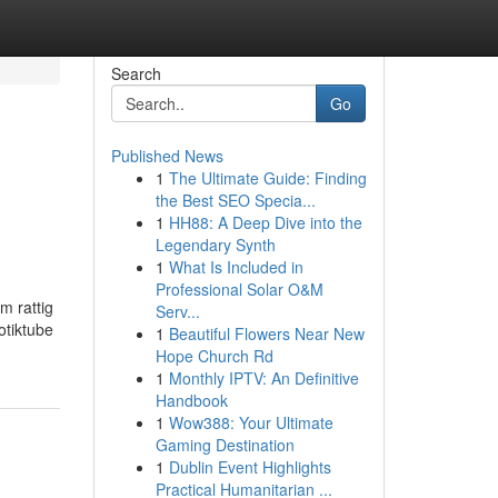
Search
Go
Published News
1
The Ultimate Guide: Finding
the Best SEO Specia...
1
HH88: A Deep Dive into the
Legendary Synth
1
What Is Included in
Professional Solar O&M
m rattig
Serv...
otiktube
1
Beautiful Flowers Near New
Hope Church Rd
1
Monthly IPTV: An Definitive
Handbook
1
Wow388: Your Ultimate
Gaming Destination
1
Dublin Event Highlights
Practical Humanitarian ...