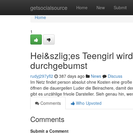
Home
getsocialsource
Home
New
Submit
Home
1
Hei&szlig;es Teengirl wir
durchgebumst
rudyj297yfl2
387 days ago
News
Discuss
Im Netz findet person absolut ohne Kosten eine große An
öffnen die dauergeilen Luder die Beinschere, damit der
gibt es unzählige frivole Darsteller. Sieh genau hin, 
Comments
Who Upvoted
Comments
Submit a Comment