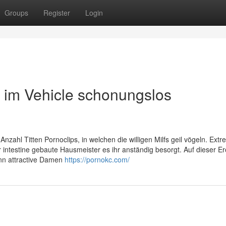
Groups
Register
Login
d im Vehicle schonungslos
zahl Titten Pornoclips, in welchen die willigen Milfs geil vögeln. Extre
 intestine gebaute Hausmeister es ihr anständig besorgt. Auf dieser Er
wenn attractive Damen
https://pornokc.com/