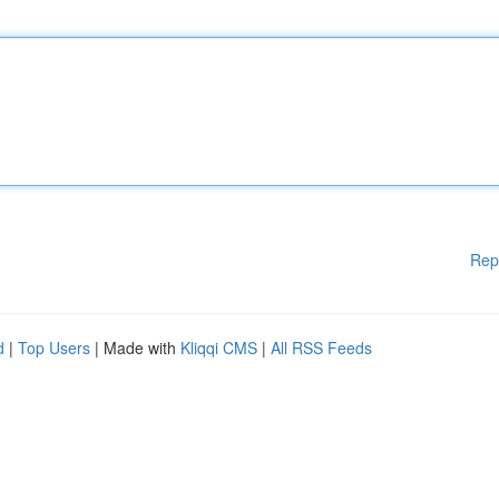
Rep
d
|
Top Users
| Made with
Kliqqi CMS
|
All RSS Feeds