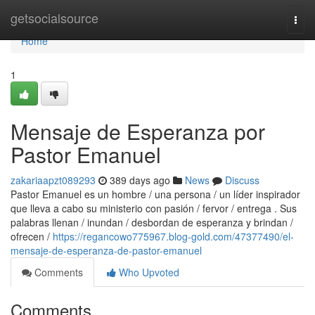
Home
getsocialsource
Togg
navi
Home
1
Mensaje de Esperanza por
Pastor Emanuel
zakariaapzt089293
389 days ago
News
Discuss
Pastor Emanuel es un hombre / una persona / un líder inspirador
que lleva a cabo su ministerio con pasión / fervor / entrega . Sus
palabras llenan / inundan / desbordan de esperanza y brindan /
ofrecen /
https://regancowo775967.blog-gold.com/47377490/el-
mensaje-de-esperanza-de-pastor-emanuel
Comments
Who Upvoted
Comments