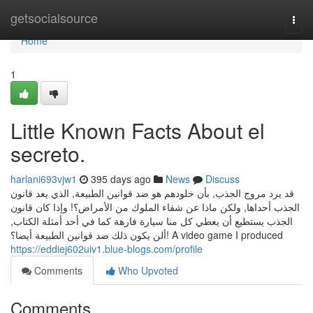
Home
getsocialsource
Togg
navi
Home
1
Little Known Facts About el
secreto.
harlani693vjw1
395 days ago
News
Discuss
قد يرد مروج الجذب, بأن خلودهم هو ضد قوانين الطبيعة, الذي يعد قانون
الجذب أحداها, ولكن ماذا عن شفاء الملوك من الأمراض؟! وإذا كان قانون
الجذب يستطيع أن يعطي كل منا سيارة فارهة كما في أحد أمثلة الكتاب,
ألن يكون ذلك ضد قوانين الطبيعة أيضا؟! A video game I produced
https://eddiej602uiv1.blue-blogs.com/profile
Comments
Who Upvoted
Comments