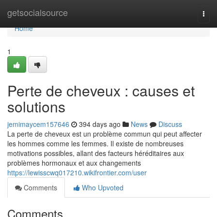
Home
getsocialsource
Togg
navi
Home
1
Perte de cheveux : causes et
solutions
jemimaycem157646
394 days ago
News
Discuss
La perte de cheveux est un problème commun qui peut affecter
les hommes comme les femmes. Il existe de nombreuses
motivations possibles, allant des facteurs héréditaires aux
problèmes hormonaux et aux changements
https://lewisscwq017210.wikifrontier.com/user
Comments
Who Upvoted
Comments