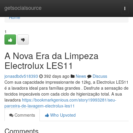
Home
getsocialsource
Togg
navi
Home
1
A Nova Era da Limpeza
Electrolux LES11
jonasdbdv518393
392 days ago
News
Discuss
Com sua capacidade impressionante de 12kg, a Electrolux LES11
é a lavadora ideal para famílias grandes . Desfrute a sensação de
tecidos impecáveis com cada ciclo de higienização total. A sua
lavadora
https://bookmarkgenious.com/story19993281/seu-
parceira-de-lavagem-electrolux-les11
Comments
Who Upvoted
Comments