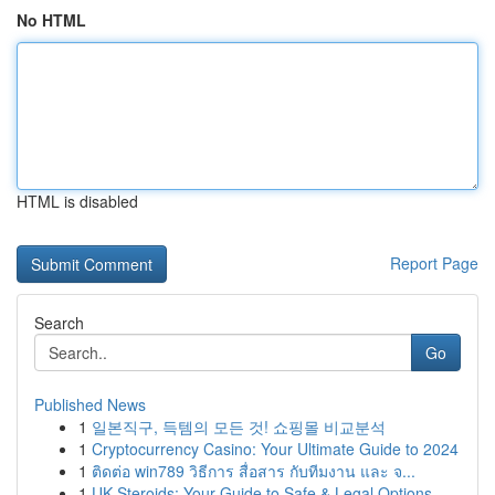
No HTML
HTML is disabled
Report Page
Search
Go
Published News
1
일본직구, 득템의 모든 것! 쇼핑몰 비교분석
1
Cryptocurrency Casino: Your Ultimate Guide to 2024
1
ติดต่อ win789 วิธีการ สื่อสาร กับทีมงาน และ จ...
1
UK Steroids: Your Guide to Safe & Legal Options