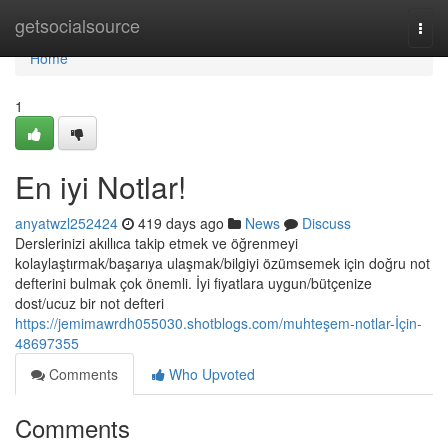
Home
getsocialsource
Togg
navi
Home
1
En iyi Notlar!
anyatwzl252424
419 days ago
News
Discuss
Derslerinizi akıllıca takip etmek ve öğrenmeyi
kolaylaştırmak/başarıya ulaşmak/bilgiyi özümsemek için doğru not
defterini bulmak çok önemli. İyi fiyatlara uygun/bütçenize
dost/ucuz bir not defteri
https://jemimawrdh055030.shotblogs.com/muhteşem-notlar-İçin-
48697355
Comments
Who Upvoted
Comments