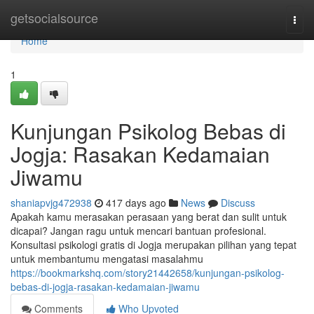
Home
getsocialsource
Togg
navi
Home
1
Kunjungan Psikolog Bebas di
Jogja: Rasakan Kedamaian
Jiwamu
shaniapvjg472938
417 days ago
News
Discuss
Apakah kamu merasakan perasaan yang berat dan sulit untuk
dicapai? Jangan ragu untuk mencari bantuan profesional.
Konsultasi psikologi gratis di Jogja merupakan pilihan yang tepat
untuk membantumu mengatasi masalahmu
https://bookmarkshq.com/story21442658/kunjungan-psikolog-
bebas-di-jogja-rasakan-kedamaian-jiwamu
Comments
Who Upvoted