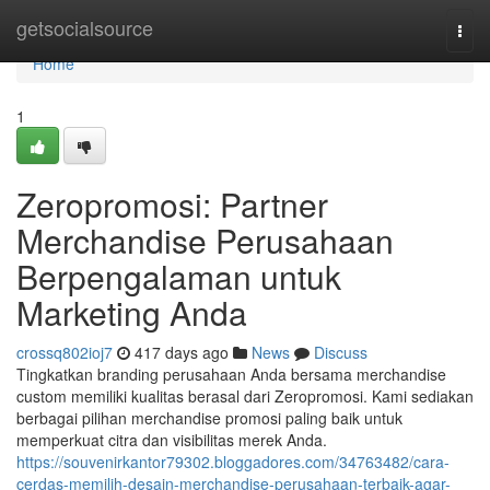
Home
getsocialsource
Togg
navi
Home
1
Zeropromosi: Partner
Merchandise Perusahaan
Berpengalaman untuk
Marketing Anda
crossq802ioj7
417 days ago
News
Discuss
Tingkatkan branding perusahaan Anda bersama merchandise
custom memiliki kualitas berasal dari Zeropromosi. Kami sediakan
berbagai pilihan merchandise promosi paling baik untuk
memperkuat citra dan visibilitas merek Anda.
https://souvenirkantor79302.bloggadores.com/34763482/cara-
cerdas-memilih-desain-merchandise-perusahaan-terbaik-agar-