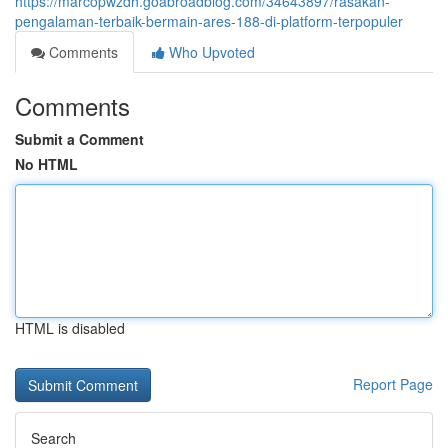
https://marcopwzdh.goabroadblog.com/34643897/rasakan-
pengalaman-terbaik-bermain-ares-188-di-platform-terpopuler
Comments
Who Upvoted
Comments
Submit a Comment
No HTML
HTML is disabled
Report Page
Search