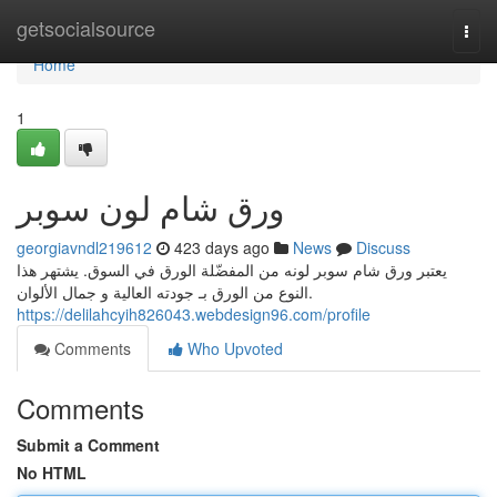
Home
getsocialsource
Togg
navi
Home
1
ورق شام لون سوبر
georgiavndl219612
423 days ago
News
Discuss
يعتبر ورق شام سوبر لونه من المفضّلة الورق في السوق. يشتهر هذا
النوع من الورق بـ جودته العالية و جمال الألوان.
https://delilahcyih826043.webdesign96.com/profile
Comments
Who Upvoted
Comments
Submit a Comment
No HTML