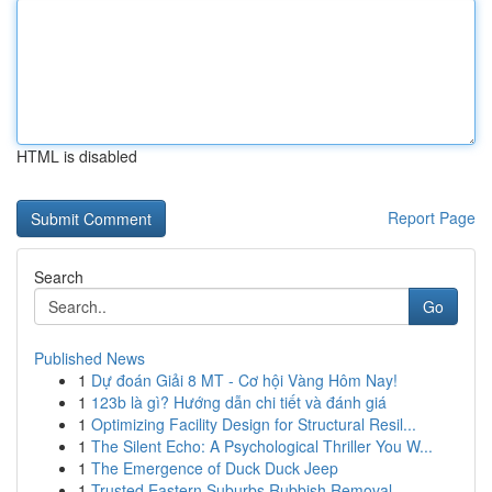
HTML is disabled
Report Page
Search
Go
Published News
1
Dự đoán Giải 8 MT - Cơ hội Vàng Hôm Nay!
1
123b là gì? Hướng dẫn chi tiết và đánh giá
1
Optimizing Facility Design for Structural Resil...
1
The Silent Echo: A Psychological Thriller You W...
1
The Emergence of Duck Duck Jeep
1
Trusted Eastern Suburbs Rubbish Removal