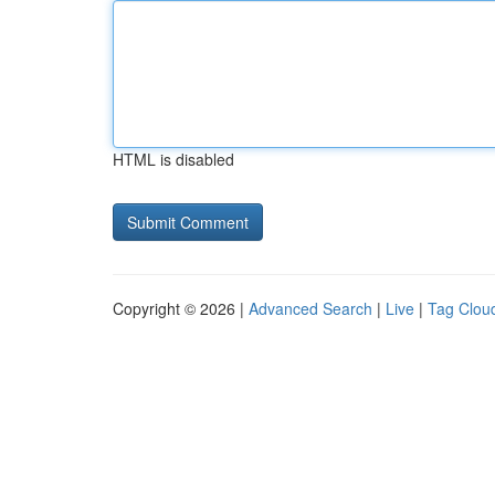
HTML is disabled
Copyright © 2026 |
Advanced Search
|
Live
|
Tag Clou