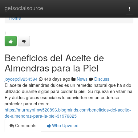
Home
getsocialsource
Togg
navi
Home
1
Beneficios del Aceite de
Almendras para la Piel
joycepdlv254594
448 days ago
News
Discuss
El aceite de almendras dulces es un remedio natural que ha sido
utilizado durante siglos para cuidar la piel. Su riqueza en vitamina
E y ácidos grasos esenciales lo convierten en un poderoso
protector para el rostro
https://murraynfmw520896.blogminds.com/beneficios-del-aceite-
de-almendras-para-la-piel-31976825
Comments
Who Upvoted