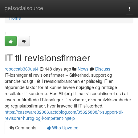
Home
getsocialsource
Togg
navi
Home
1
IT til revisionsfirmaer
rebeccab369ust4
448 days ago
News
Discuss
IT-løsninger til revisionsfirmaer – Sikkerhed, support og
brancheindsigt i ét I revisionsbranchen er pålidelig IT en
afgørende faktor for at kunne levere nøjagtige og rettidige
resultater til kunderne. Hos Albjerg IT har vi specialiseret os i at
levere målrettede IT-løsninger til revisorer, økonomivirksomheder
og regnskabsfirmaer, hvor kravene til IT sikkerhed,
https://caseware32086.actoblog.com/35625838/it-support-til-
revisorer-hurtig-og-kompetent-hjælp
Comments
Who Upvoted