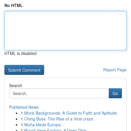
No HTML
HTML is disabled
Report Page
Search
Go
Published News
1
Monk Backgrounds: A Guide to Faith and Aptitude
1
Ching Boss: The Rise of a Viral craze
1
Muha Meds Europe
1
Brand Vape Factory: A Deep Dive