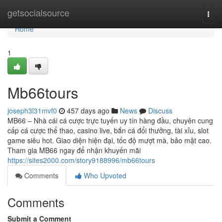
Home
getsocialsource
Togg
navi
Home
1
Mb66tours
joseph3l31mvf0
457 days ago
News
Discuss
MB66 – Nhà cái cá cược trực tuyến uy tín hàng đầu, chuyên cung
cấp cá cược thể thao, casino live, bắn cá đổi thưởng, tài xỉu, slot
game siêu hot. Giao diện hiện đại, tốc độ mượt mà, bảo mật cao.
Tham gia MB66 ngay để nhận khuyến mãi
https://sites2000.com/story9188996/mb66tours
Comments
Who Upvoted
Comments
Submit a Comment