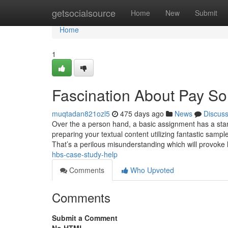
Home
getsocialsource
Home
New
Submit
Home
1
Fascination About Pay S
muqtadan821ozl5
475 days ago
News
Discus
Over the a person hand, a basic assignment has a stan
preparing your textual content utilizing fantastic sampl
That’s a perilous misunderstanding which will provoke
hbs-case-study-help
Comments
Who Upvoted
Comments
Submit a Comment