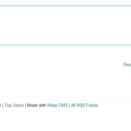
Rep
d
|
Top Users
| Made with
Kliqqi CMS
|
All RSS Feeds