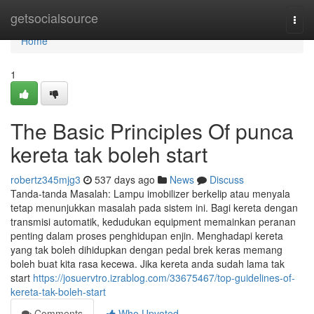
Home
getsocialsource
Togg
navi
Home
1
The Basic Principles Of punca
kereta tak boleh start
robertz345mjg3
537 days ago
News
Discuss
Tanda-tanda Masalah: Lampu imobilizer berkelip atau menyala
tetap menunjukkan masalah pada sistem ini. Bagi kereta dengan
transmisi automatik, kedudukan equipment memainkan peranan
penting dalam proses penghidupan enjin. Menghadapi kereta
yang tak boleh dihidupkan dengan pedal brek keras memang
boleh buat kita rasa kecewa. Jika kereta anda sudah lama tak
start
https://josuervtro.izrablog.com/33675467/top-guidelines-of-
kereta-tak-boleh-start
Comments
Who Upvoted