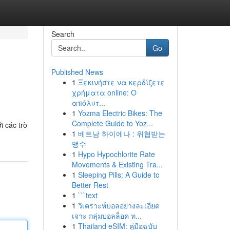
Search
Go
Published News
1
Ξεκινήστε να κερδίζετε
χρήματα online: Ο
απόλυτ...
1
Yozma Electric Bikes: The
Complete Guide to Yoz...
i các trò
1
베트남 하이에나 : 위협받는
맹수
1
Hypo Hypochlorite Rate
Movements & Existing Tra...
1
Sleeping Pills: A Guide to
Better Rest
1
```text
1
วิเคราะห์บอลอย่างละเอียด
เจาะ กลุ่มบอลล็อค ท...
1
Thailand eSIM: คู่มือฉบับ