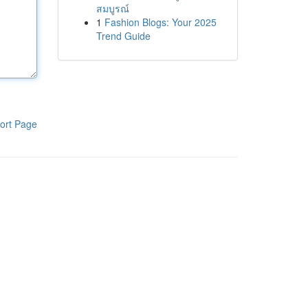
สมบูรณ์
1
Fashion Blogs: Your 2025
Trend Guide
ort Page