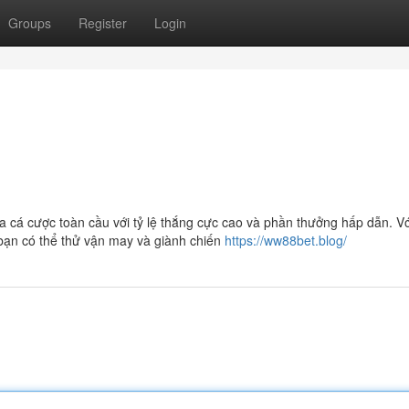
Groups
Register
Login
cá cược toàn cầu với tỷ lệ thắng cực cao và phần thưởng hấp dẫn. Vớ
bạn có thể thử vận may và giành chiến
https://ww88bet.blog/