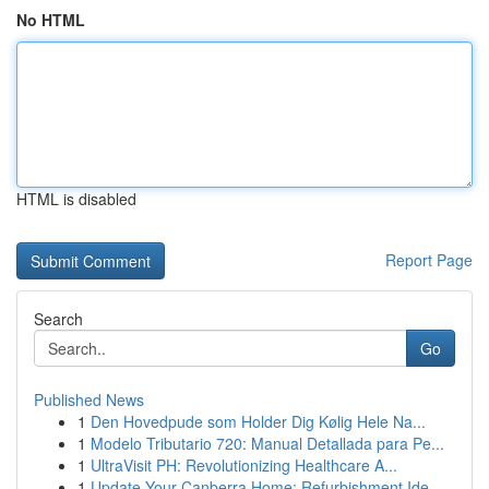
No HTML
HTML is disabled
Report Page
Search
Go
Published News
1
Den Hovedpude som Holder Dig Kølig Hele Na...
1
Modelo Tributario 720: Manual Detallada para Pe...
1
UltraVisit PH: Revolutionizing Healthcare A...
1
Update Your Canberra Home: Refurbishment Ide...