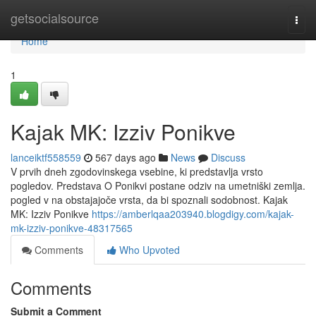
Home
getsocialsource
Togg
navi
Home
1
Kajak MK: Izziv Ponikve
lanceiktf558559
567 days ago
News
Discuss
V prvih dneh zgodovinskega vsebine, ki predstavlja vrsto
pogledov. Predstava O Ponikvi postane odziv na umetniški zemlja.
pogled v na obstajajoče vrsta, da bi spoznali sodobnost. Kajak
MK: Izziv Ponikve
https://amberlqaa203940.blogdigy.com/kajak-
mk-izziv-ponikve-48317565
Comments
Who Upvoted
Comments
Submit a Comment