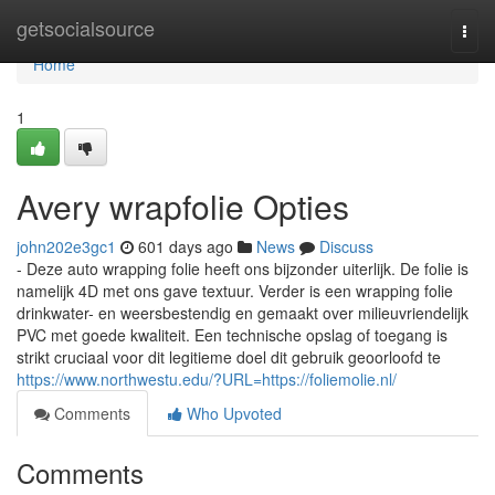
Home
getsocialsource
Togg
navi
Home
1
Avery wrapfolie Opties
john202e3gc1
601 days ago
News
Discuss
- Deze auto wrapping folie heeft ons bijzonder uiterlijk. De folie is
namelijk 4D met ons gave textuur. Verder is een wrapping folie
drinkwater- en weersbestendig en gemaakt over milieuvriendelijk
PVC met goede kwaliteit. Een technische opslag of toegang is
strikt cruciaal voor dit legitieme doel dit gebruik geoorloofd te
https://www.northwestu.edu/?URL=https://foliemolie.nl/
Comments
Who Upvoted
Comments