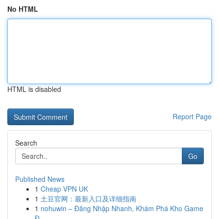
No HTML
HTML is disabled
Report Page
Search
Go
Published News
1
Cheap VPN UK
1
土豆官网：最新入口及详细指南
1
nohuwin – Đăng Nhập Nhanh, Khám Phá Kho Game
Đ...