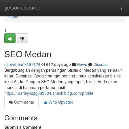
Home
getsocialsource
Togg
navi
Home
1
SEO Medan
caoimhearlk197124
612 days ago
News
Discuss
Bergabunglah dengan persaingan bisnis di Medan yang semakin
ketat. Dominasi Google sangat penting untuk kesuksesan bisnis
lokal Anda. Dengan SEO Medan yang tepat, bisnis Anda akan
muncul di halaman pertama hasil
https://marleycszg083584.snack-blog.com/profile
Comments
Who Upvoted
Comments
Submit a Comment