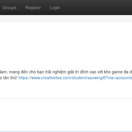
Groups
Register
Login
am, mang đến cho bạn trải nghiệm giải trí đỉnh cao với kho game đa d
o tân thủ!
https://www.creativelive.com/student/saowingift?via=account