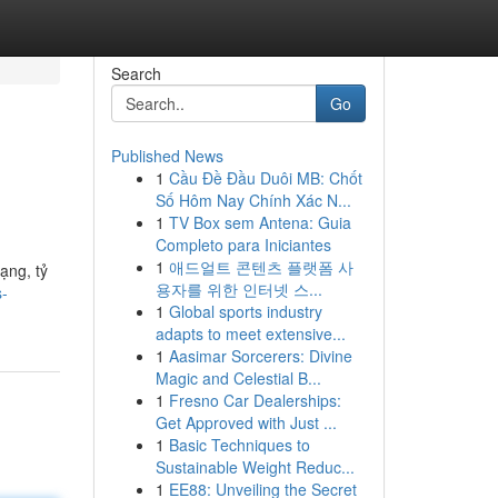
Search
Go
Published News
1
Cầu Đề Đầu Duôi MB: Chốt
Số Hôm Nay Chính Xác N...
1
TV Box sem Antena: Guia
Completo para Iniciantes
1
애드얼트 콘텐츠 플랫폼 사
ạng, tỷ
용자를 위한 인터넷 스...
s-
1
Global sports industry
adapts to meet extensive...
1
Aasimar Sorcerers: Divine
Magic and Celestial B...
1
Fresno Car Dealerships:
Get Approved with Just ...
1
Basic Techniques to
Sustainable Weight Reduc...
1
EE88: Unveiling the Secret