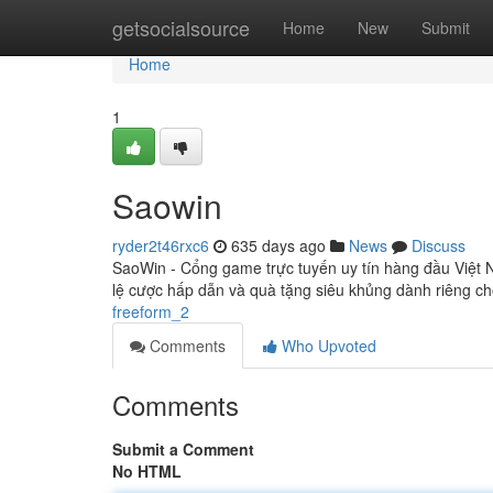
Home
getsocialsource
Home
New
Submit
Home
1
Saowin
ryder2t46rxc6
635 days ago
News
Discuss
SaoWin - Cổng game trực tuyến uy tín hàng đầu Việt N
lệ cược hấp dẫn và quà tặng siêu khủng dành riêng ch
freeform_2
Comments
Who Upvoted
Comments
Submit a Comment
No HTML