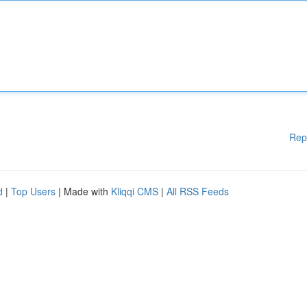
Rep
d
|
Top Users
| Made with
Kliqqi CMS
|
All RSS Feeds