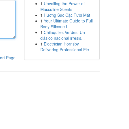
1
Unveiling the Power of
Masculine Scents
1
Hương Sục Cặc Tươi Mát
1
Your Ultimate Guide to Full
Body Silicone L...
1
Chilaquiles Verdes: Un
clásico nacional irresis...
1
Electrician Hornsby
Delivering Professional Ele...
ort Page