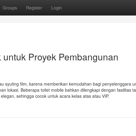
Groups
Register
Login
k untuk Proyek Pembangunan
atau syuting film, karena memberikan kemudahan bagi penyelenggara u
n lokasi. Beberapa toilet mobile bahkan dilengkapi dengan fasilitas 
h elegan, sehingga cocok untuk acara kelas atas atau VIP.