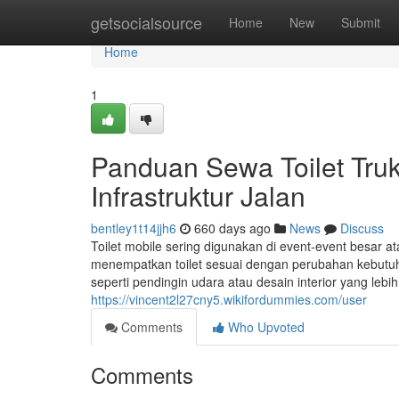
Home
getsocialsource
Home
New
Submit
Home
1
Panduan Sewa Toilet Tru
Infrastruktur Jalan
bentley1t14jjh6
660 days ago
News
Discuss
Toilet mobile sering digunakan di event-event besar 
menempatkan toilet sesuai dengan perubahan kebutuha
seperti pendingin udara atau desain interior yang lebi
https://vincent2l27cny5.wikifordummies.com/user
Comments
Who Upvoted
Comments