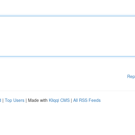
Rep
d
|
Top Users
| Made with
Kliqqi CMS
|
All RSS Feeds