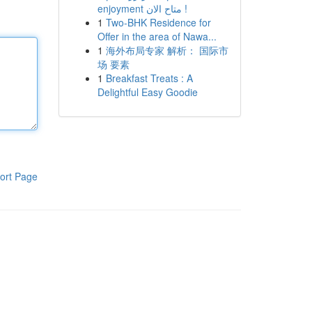
enjoyment متاح الان !
1
Two-BHK Residence for
Offer in the area of Nawa...
1
海外布局专家 解析： 国际市
场 要素
1
Breakfast Treats : A
Delightful Easy Goodie
ort Page