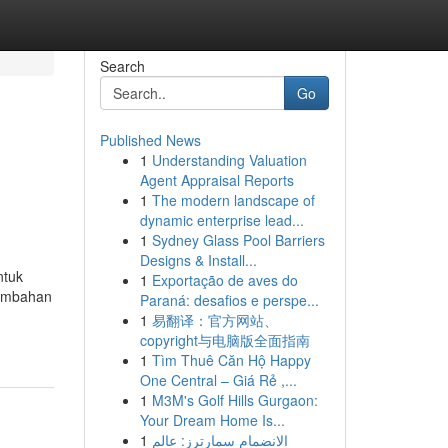
Search
Go
Published News
1
Understanding Valuation
Agent Appraisal Reports
1
The modern landscape of
dynamic enterprise lead...
1
Sydney Glass Pool Barriers
Designs & Install...
ntuk
1
Exportação de aves do
tambahan
Paraná: desafios e perspe...
1
易翻译：官方网站、
copyright与电脑版全面指南
1
Tìm Thuê Căn Hộ Happy
One Central – Giá Rẻ ,...
1
M3M's Golf Hills Gurgaon:
Your Dream Home Is...
1
الانضمام سمارترز: عالم