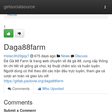
Home
getsocialsource
Togg
navi
Home
1
Daga88farm
tristan3h29gqy7
675 days ago
News
Discuss
Đá Gà 88 Farm là trang web chuyên về đá gà 88, cung cấp thông
tin chi tiết về giống gà chọi, kỹ thuật chăm sóc và huấn luyện.
Người dùng có thể theo dõi các trận đấu trực tuyến, tham gia cá
cược an toàn và giao lưu với
https://gitlab.pavlovia.org/daga88farm
Comments
Who Upvoted
Comments
Submit a Comment