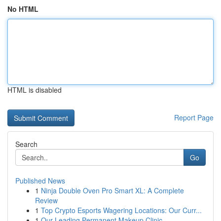
No HTML
HTML is disabled
Report Page
Search
Go
Published News
1
Ninja Double Oven Pro Smart XL: A Complete
Review
1
Top Crypto Esports Wagering Locations: Our Curr...
1
Our Leading Permanent Makeup Clinic